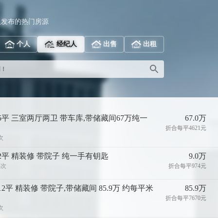
人发布的热门房源
个人
经纪人
出售
出租
词！
45平 三室两厅两卫 带车库,带储藏间67万纯一
67.0万
折合每平4621元
次
92平 精装修 带院子 纯一手有钥匙
9.0万
3次
折合每平974元
12平 精装修 带院子,带储藏间 85.9万 约每平米
85.9万
折合每平7670元
次