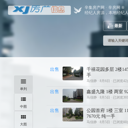
辛集房产网 · 辛房网 ®
经纪人房源，本地经纪
最新
请输入关键
出售
千禧花园多层 2楼1
手
马佳静 ·
8月6日 · 已浏览42
单列
出售
鑫盛九隆 1楼 两室 
马佳静 ·
8月5日 · 已浏览39
中图
出售
公园首府 1楼 三室 1
7670元 纯一手
马佳静 ·
8月5日 · 已浏览60
大图