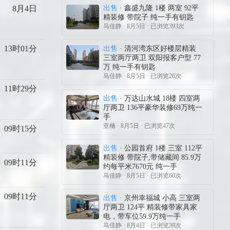
8月4日
出售
· 鑫盛九隆 1楼 两室 92平
精装修 带院子 纯一手有钥匙
马佳静
· 8月5日 · 已浏览393次
13时01分
出售
· 清河湾东区好楼层精装
三室两厅两卫 双阳报客户型 77
万 纯一手有钥匙
马佳静
· 8月5日 · 已浏览26次
11时29分
出售
· 万达山水城 18楼 四室两
厅两卫 136平豪华装修69万纯一
手
亚楠
· 8月5日 · 已浏览47次
09时15分
出售
· 公园首府 1楼 三室 112平
精装修 带院子,带储藏间 85.9万
09时11分
约每平米7670元 纯一手
马佳静
· 8月5日 · 已浏览60次
09时11分
出售
· 京州幸福城 小高 三室两
厅两卫 124平 精装修带家具家
电，带车位59.9万纯一手
马佳静
· 8月4日 · 已浏览39次