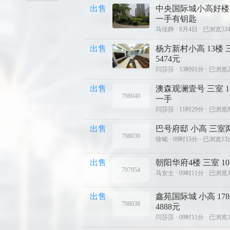
出售
中央国际城小高好楼
一手有钥匙
马佳静 ·
8月4日 · 已浏览53
出售
杨方新村小高 13楼 
5474元
闫莎莎 ·
13时01分 · 已浏览
出售
澳森观澜壹号 三室 1
798040
一手
闫莎莎 ·
11时29分 · 已浏览
出售
巴号府邸 小高 三室两厅
798039
徐铭 ·
09时15分 · 已浏览13
出售
朝阳华府4楼 三室 10
797954
马女士 ·
09时11分 · 已浏览
出售
鑫苑国际城 小高 17
798038
4888元
闫莎莎 ·
09时11分 · 已浏览