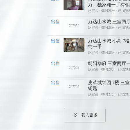
万，独家纯一手有钥
赵宏占 ·
08时28分 · 已浏览
出售
万达山水城 三室两厅
797952
赵宏占 ·
08时28分 · 已浏览
出售
万达山水城 小高 7楼
纯一手
赵宏占 ·
08时28分 · 已浏览
出售
朝阳华府 三室两厅一
797553
赵宏占 ·
08时28分 · 已浏览
出售
皮革城锦园 7楼 三室
797705
钥匙
赵宏占 ·
08时27分 · 已浏览
载入更多