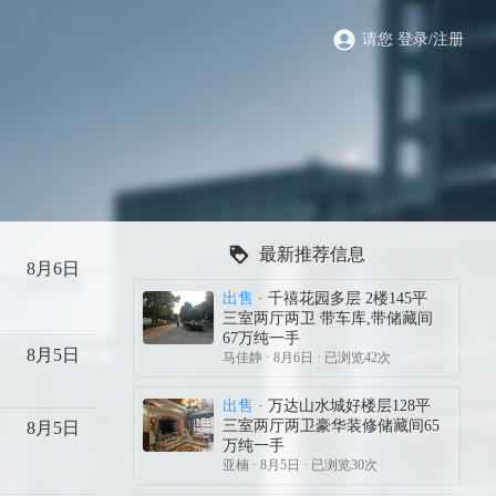
请您 登录/注册
最新推荐信息
8月6日
出售
· 千禧花园多层 2楼145平
三室两厅两卫 带车库,带储藏间
67万纯一手
8月5日
马佳静
· 8月6日 · 已浏览42次
出售
· 万达山水城好楼层128平
三室两厅两卫豪华装修储藏间65
8月5日
万纯一手
亚楠
· 8月5日 · 已浏览30次