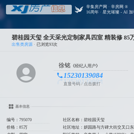
辛集房产网 · 辛房网 ®
16周年 · 星光璀璨 - AI 
碧桂园天玺 全天采光定制家具四室 精装修 85
出售类房源
· 已浏览93次
徐铭
《经纪人用户》
15230139084
直显号码 / 点击拨打
基本信息
编号：795070
社区名称：碧桂园天玺
价格：85万
社区地址：妍园路与方碑大街交叉口东