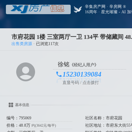
辛集房产网 · 辛房网 ®
16周年 · 星光璀璨 - AI 
市府花园 1楼 三室两厅一卫 134平 带储藏间 48
出售类房源
· 已浏览117次
徐铭
《经纪人用户》
15230139084
直显号码 / 点击拨打
基本信息
编号：795069
社区名称：市府花园
价格：48.8万
社区地址：市府东大街55
约(3642元/每平)