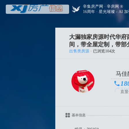
辛集房产网 · 辛房网 ®
16周年 · 星光璀璨 - AI 
大漏独家房源时代华府西
间，带全屋定制，带部分
出售类房源
· 已浏览104次
马佳
18
直显
基本信息