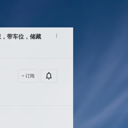
卫，带车位，储藏
+ 订阅