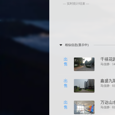
--- 实时统计结束 ---
相似信息(显示中)
出
千禧花园
售
马佳静 ·
1
出
鑫盛九隆
售
马佳静 ·
8
出
万达山水
售
马佳静 ·
8