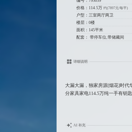
编号：795059
价格：114.5万
约(7897元/每平)
户型：三室两厅两卫
楼层：0楼
面积：145平米
配套： 带停车位,带储藏间
详细说明
大漏大漏，独家房源[烟花]时代
分家具家电114.5万纯一手有钥匙180
AI 补充