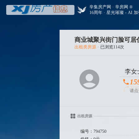
辛集房产网 · 辛房网 ®
16周年 · 星光璀璨 - AI 
商业城聚兴街门脸可居
出租类房源
· 已浏览114次
李女
15
请点
出租房源
编号：794750