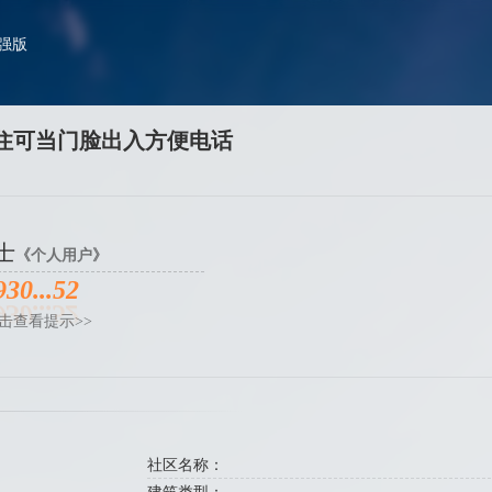
加强版
住可当门脸出入方便电话
士
《个人用户》
930...52
击查看提示>>
社区名称：