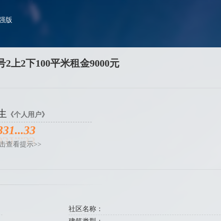
加强版
2上2下100平米租金9000元
生
《个人用户》
331...33
击查看提示>>
社区名称：