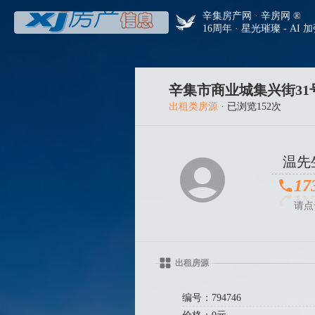
辛集房产网 · 辛房网 ®
16周年 · 星光璀璨 - AI 
辛集市商业城集兴街31号
出租类房源
· 已浏览152次
温先
17
请点
出租房源
编号：794746