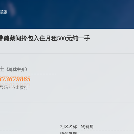
加强版
室带储藏间拎包入住月租500元纯一手
士
《玲珑中介》
373679865
号码 / 点击拨打
社区名称：物资局