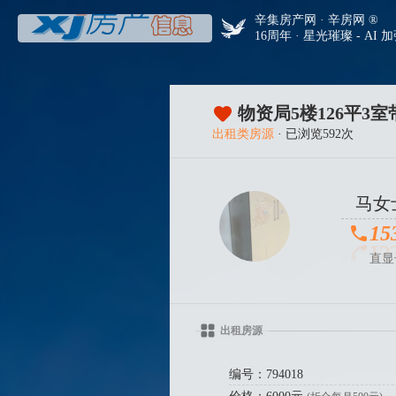
辛集房产网 · 辛房网 ®
16周年 · 星光璀璨 - AI 
物资局5楼126平3
出租类房源
· 已浏览592次
马女
15
直显
出租房源
编号：794018