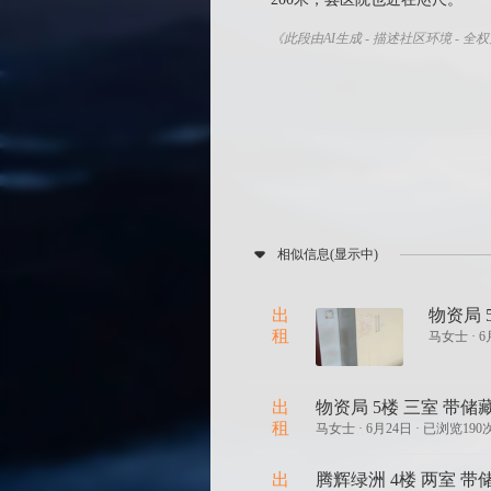
《此段由AI生成 - 描述社区环境 - 全
相似信息(显示中)
出
物资局 
租
马女士 ·
6
出
物资局 5楼 三室 带储藏
租
马女士 ·
6月24日 · 已浏览190
出
腾辉绿洲 4楼 两室 带储