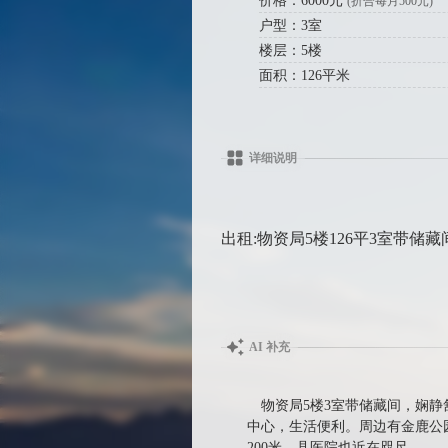
价格：6000元
(折合每月500元)
户型：3室
楼层：5楼
面积：126平米
详细说明
出租:物资局5楼126平3室带储
AI 补充
物资局5楼3室带储藏间，娴
中心，生活便利。周边有金鹿公
200米，县医院也近在咫尺。