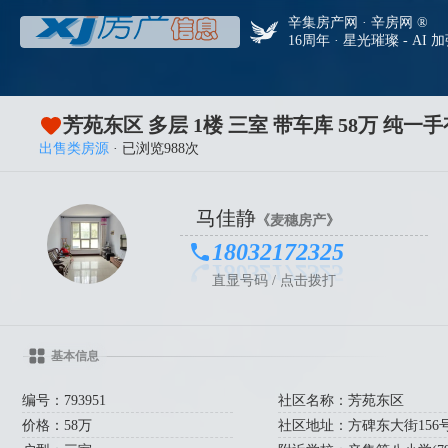
辛集房产网 · 辛房网 ®
16周年 · 星光璀璨 - AI 
安静街
芳苑东区 多层 1楼 三室 带车库 58万 纯一
出售类房源
· 已浏览988次
马佳静
《麦穗房产》
18032172325
直显号码 / 点击拨打
基本信息
编号：793951
社区名称：芳苑东区
价格：58万
社区地址：方碑东大街156