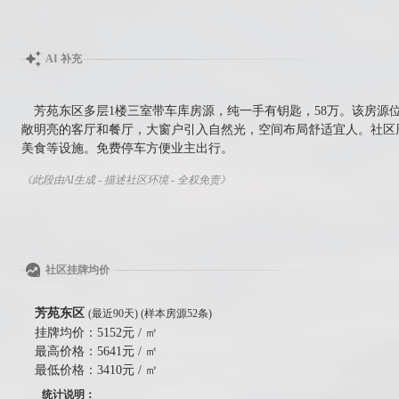
AI 补充
芳苑东区多层1楼三室带车库房源，纯一手有钥匙，58万。该房源
敞明亮的客厅和餐厅，大窗户引入自然光，空间布局舒适宜人。社区
美食等设施。免费停车方便业主出行。
《此段由AI生成 - 描述社区环境 - 全权免责》
社区挂牌均价
芳苑东区
(最近90天) (样本房源52条)
挂牌均价：
5152元 / ㎡
最高价格：
5641元 / ㎡
最低价格：
3410元 / ㎡
统计说明：