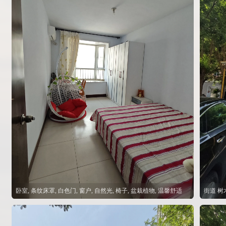
卧室, 条纹床罩, 白色门, 窗户, 自然光, 椅子, 盆栽植物, 温馨舒适
街道 树
9