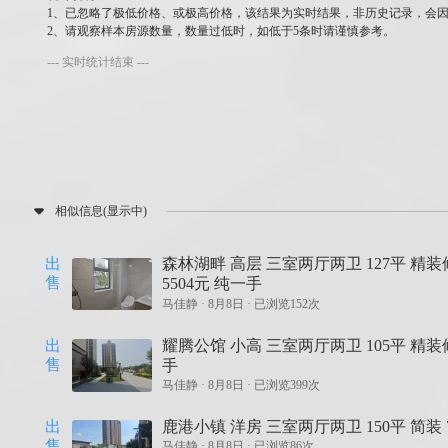
1、已忽略了极低价格、或极高价格，该结果为实时结果，非历史记录，会
2、请观察样本房源数量，数量过低时，如低于5条时请谨慎参考。
--- 实时统计结束 ---
相似信息(显示中)
出
森林湖畔 高层 三室两厅两卫 127平 精装
售
5504元 纯一手
马佳静 ·
8月8日 · 已浏览152次
出
耀腾公馆 小高 三室两厅两卫 105平 精装修 
售
手
马佳静 ·
8月8日 · 已浏览399次
出
鹿港小镇 洋房 三室两厅两卫 150平 简装 
售
马佳静 ·
8月8日 · 已浏览86次