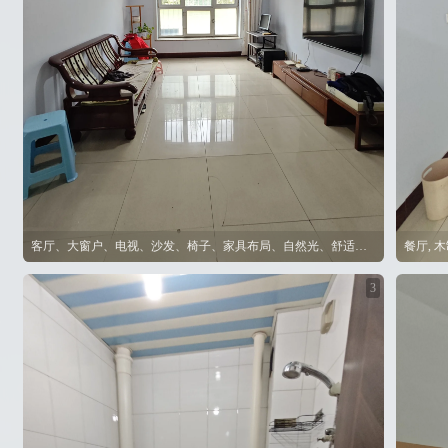
客厅、大窗户、电视、沙发、椅子、家具布局、自然光、舒适氛围
餐厅, 木
3