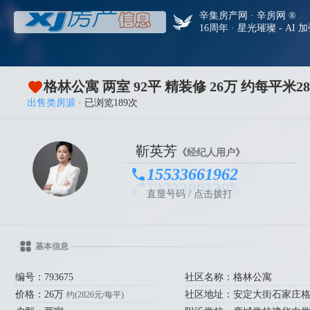
辛集房产网 · 辛房网 ®
16周年 · 星光璀璨 - AI 
格林公寓 两室 92平 精装修 26万 约每平米2
出售类房源
· 已浏览189次
靳英芳
《经纪人用户》
15533661962
直显号码 / 点击拨打
基本信息
编号：793675
社区名称：格林公寓
价格：26万
社区地址：安定大街石家庄
约(2826元/每平)