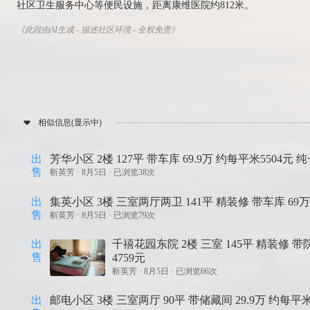
社区卫生服务中心等便民设施，距离康维医院约812米。
《此段由AI生成 - 描述社区环境 - 全权免责》
相似信息(显示中)
出
芳华小区 2楼 127平 带车库 69.9万 约每平米5504元 
售
靳英芳 ·
8月5日 · 已浏览38次
出
集英小区 3楼 三室两厅两卫 141平 精装修 带车库 69万
售
靳英芳 ·
8月5日 · 已浏览79次
出
千禧花园东院 2楼 三室 145平 精装修 带
售
4759元
靳英芳 ·
8月5日 · 已浏览66次
出
邮电小区 3楼 三室两厅 90平 带储藏间 29.9万 约每平米