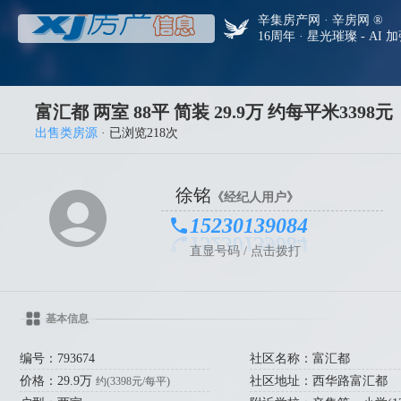
辛集房产网 · 辛房网 ®
16周年 · 星光璀璨 - AI 
富汇都 两室 88平 简装 29.9万 约每平米3398元
出售类房源
· 已浏览218次
徐铭
《经纪人用户》
15230139084
直显号码 / 点击拨打
基本信息
编号：793674
社区名称：富汇都
价格：29.9万
社区地址：西华路富汇都
约(3398元/每平)