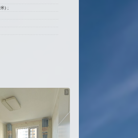
) ;
3