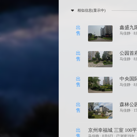
相似信息(显示中)
出
鑫盛九隆
售
马佳静 ·
8
出
公园首府
售
马佳静 ·
8
出
中央国际
售
马佳静 ·
8
出
森林公园
售
马佳静 ·
1
出
京州幸福城 三室 100平
售
马佳静 ·
8月6日 · 已浏览19次