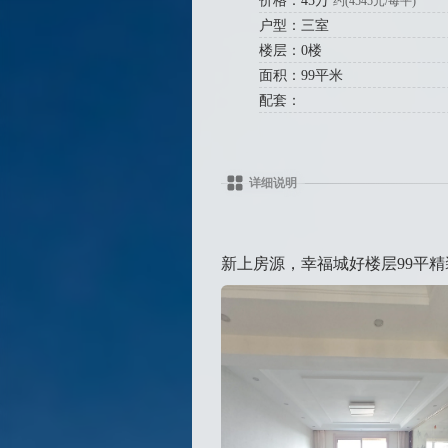
价格：45万
约(4545元/每平)
户型：三室
楼层：0楼
面积：99平米
配套：
详细说明
新上房源，幸福城好楼层99平精