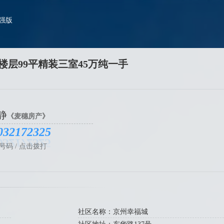
加强版
光，两个冰箱，靠近中心位置的水槽，空间内有瓶子、杯子、碗和勺子等
层99平精装三室45万纯一手
静
《麦穗房产》
032172325
号码 / 点击拨打
社区名称：京州幸福城