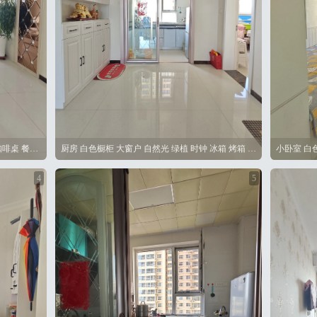
宽敞 明亮 白墙 硬木地板 白色家具 沙发 咖啡桌 餐桌 装饰植物 花瓶 电视
厨房 白色橱柜 大窗户 自然光 绿植 时钟 冰箱 烤箱 微波炉 餐桌椅
小卧室 白
4
5