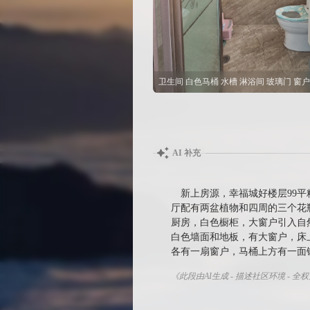
AI 补充
新上房源，幸福城好楼层99
厅配有两盆植物和四周的三个花
厨房，白色橱柜，大窗户引入自
白色墙面和地板，有大窗户，床
各有一扇窗户，马桶上方有一面
《此段由AI生成 - 描述社区环境 - 全