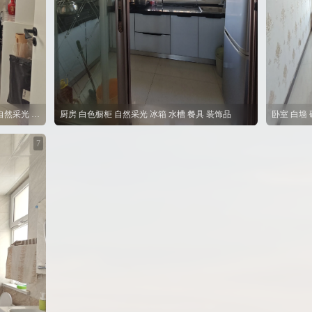
小房间 白墙 桌子 椅子 餐桌 厨房设备 床 自然采光 挂钟 书籍
厨房 白色橱柜 自然采光 冰箱 水槽 餐具 装饰品
卧室 白墙
7