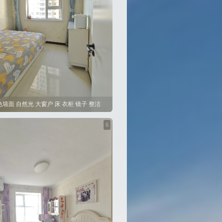
色墙面 自然光 大窗户 床 衣柜 镜子 整洁
6