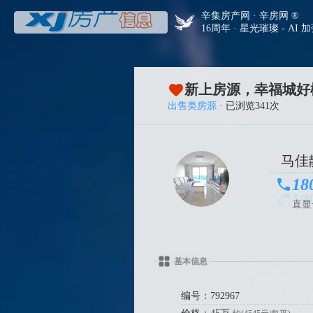
辛集房产网 · 辛房网 ®
16周年 · 星光璀璨 - AI 
干净整洁的厨房，白色橱柜，窗户采
物品，
新上房源，幸福城好楼
出售类房源
· 已浏览341次
马佳
18
直显
基本信息
编号：792967