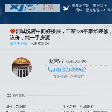
辛集房产网 · 辛房网 ®
16周年 · 星光璀璨 - AI 
润城悦府中间好楼层，三室139平豪华装修，
议价，纯一手房源
出售类房源
· 已浏览339次
赵宏占
《经纪人用户》
18132189962
直显号码 / 点击拨打
基本信息
编号：792685
社区名称：润城悦府