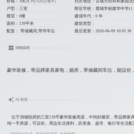
价格：106万
社区地址：古城大街祥和家园北侧
约(7626元/每平)
户型：三室
附近学校：鹿城学校建华中学(1.7公
楼层：0楼
建成年代：0 年
面积：139平米
建筑类型：
配套： 带储藏间,带停车位
最后更新：2026-06-09 10:05:30
详细说明
豪华装修，带品牌家具家电，婚房，带储藏间车位，能议价
AI 补充
位于润城悦府的三室139平豪华装修房源，中间好楼层，带品牌家具
纯一手房源，可议价。周边生活便利，距美食、超市、银行等生活配
《此段由AI生成 - 描述社区环境 - 全权免责》