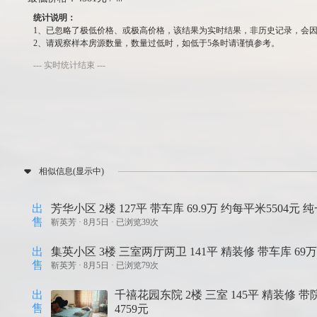
统计说明：
1、已忽略了极低价格、或极高价格，该结果为实时结果，非历史记录，会
2、请观察样本房源数量，数量过低时，如低于5条时请谨慎参考。
--- 实时统计结束 ---
相似信息(显示中)
出
芳华小区 2楼 127平 带车库 69.9万 约每平米5504元 
售
靳英芳 ·
8月5日 · 已浏览39次
出
集英小区 3楼 三室两厅两卫 141平 精装修 带车库 69万
售
靳英芳 ·
8月5日 · 已浏览79次
出
千禧花园东院 2楼 三室 145平 精装修 带
售
4759元