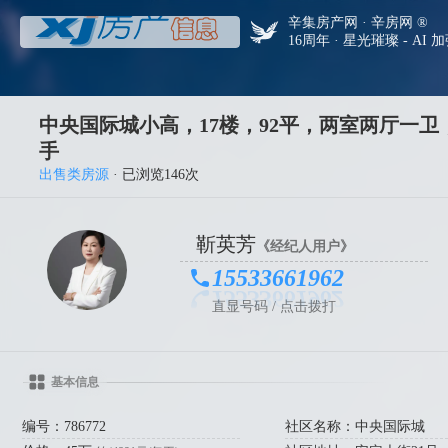
辛集房产网 · 辛房网 ®
16周年 · 星光璀璨 - AI 
中央国际城小高，17楼，92平，两室两厅一卫
手
出售类房源
· 已浏览146次
靳英芳
《经纪人用户》
15533661962
直显号码 / 点击拨打
基本信息
编号：786772
社区名称：中央国际城