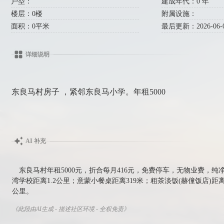
户型：
建成年代：0 年
楼层：0楼
附属设施：
面积：0平米
最后更新：2026-06-04
详细说明
东良马村房子 ，紧邻东良马小学。年租5000
AI 补充
东良马村年租5000元，折合每月416元，免费停车，无物业费，
湾学校距离1.2公里；意蒙小餐桌距离319米；粗茶淡饭(赫僮饭店)距
公里。
《此段由AI生成 - 描述社区环境 - 全权免责》