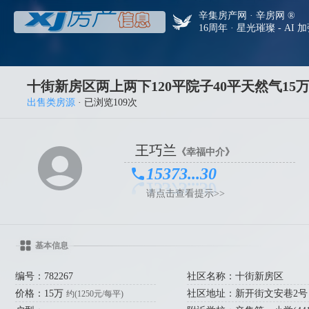
辛集房产网 · 辛房网 ®
16周年 · 星光璀璨 - AI 
十街新房区两上两下120平院子40平天然气15
出售类房源
· 已浏览109次
王巧兰
《幸福中介》
15373...30
请点击查看提示>>
基本信息
编号：782267
社区名称：十街新房区
价格：15万
社区地址：新开街文安巷2号
约(1250元/每平)