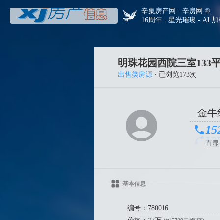
辛集房产网 · 辛房网 ®
16周年 · 星光璀璨 - AI 
明珠花园西院三室133平
出售类房源
· 已浏览173次
金牛
15
直显
基本信息
编号：780016