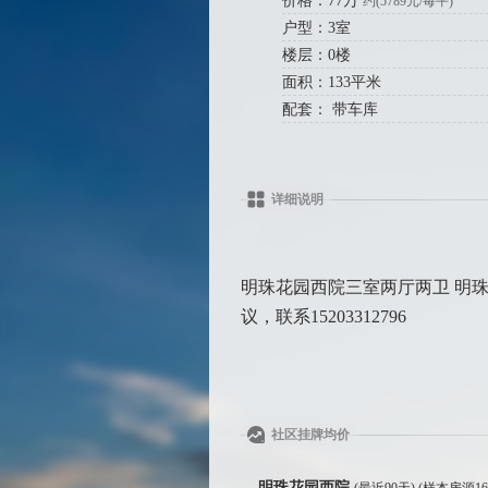
价格：77万
约(5789元/每平)
户型：3室
楼层：0楼
面积：133平米
配套： 带车库
详细说明
明珠花园西院三室两厅两卫 明珠
议，联系15203312796
社区挂牌均价
明珠花园西院