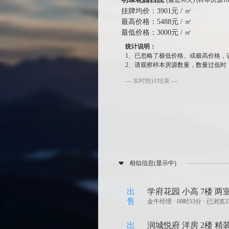
(最近90天) (样本房源16
挂牌均价：
3901元 / ㎡
最高价格：
5488元 / ㎡
最低价格：
3000元 / ㎡
统计说明：
1、已忽略了极低价格、或极高价格，
2、请观察样本房源数量，数量过低时
--- 实时统计结束 ---
相似信息(显示中)
出
学府花园 小高 7楼 两
售
金牛经理 ·
08时53分 · 已浏览3
出
润城悦府 洋房 2楼 精装