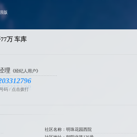
加强版
77万 车库
经理
《经纪人用户》
203312796
号码 / 点击拨打
社区名称：明珠花园西院