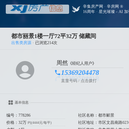
辛集房产网 · 辛房网 ®
16周年 · 星光璀璨 - AI 
都市丽景1楼一厅72平32万 储藏间
出售类房源
· 已浏览214次
周然
《经纪人用户》
15369204478
直显号码 / 点击拨打
基本信息
编号：778286
社区名称：都市郦景
价格：32万
社区地址：市区文昌南路023
约(4444元/每平)