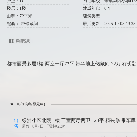
户型：1厅
附近学校：辛集第四小学(138米)
楼层：1楼
建成年代：0 年
面积：72平米
建筑类型：
配套： 带储藏间
最后更新：2025-10-03 19:33:
详细说明
都市丽景多层1楼 两室一厅72平 带半地上储藏间 32万 有玥匙153
相似信息(显示中)
出
绿洲小区北院 1楼 三室两厅两卫 123平 精装修 带车库 
售
周然 ·
8月4日 · 已浏览25次