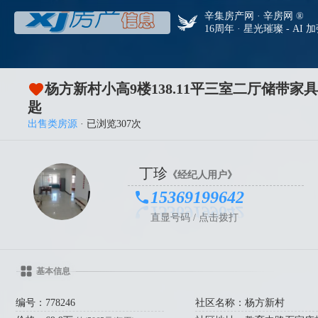
辛集房产网 · 辛房网 ®
16周年 · 星光璀璨 - AI 
杨方新村小高9楼138.11平三室二厅储带家
匙
出售类房源
· 已浏览307次
丁珍
《经纪人用户》
15369199642
直显号码 / 点击拨打
基本信息
编号：778246
社区名称：杨方新村