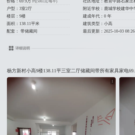
价格：69.9万
社区地址：教育中路石家庄
约(5065元/每平)
户型：3室2厅
附近学校：鹿城学校建华中学(33
楼层：9楼
建成年代：0 年
面积：138.11平米
建筑类型：小高
配套： 带储藏间
最后更新：2025-10-03 08:26
详细说明
杨方新村小高9楼138.11平三室二厅储藏间带所有家具家电6
1