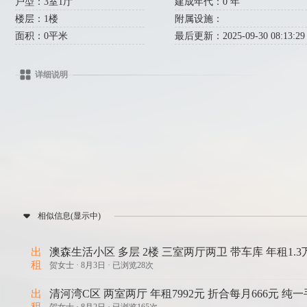
户型：3室1厅
建成年代：0 年
楼层：1楼
附属设施：
面积：0平米
最后更新：2025-09-30 08:13:29
详细说明
相似信息(显示中)
出
澳森生活小区 多层 2楼 三室两厅两卫 带车库 年租1.3
租
贺女士 ·
8月3日 · 已浏览28次
出
清河湾C区 两室两厅 年租7992元 折合每月666元 纯一
租