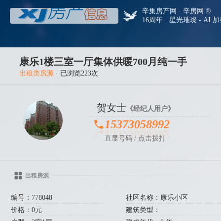
辛集房产网 · 辛房网 ®
16周年 · 星光璀璨 - AI 
康乐1楼三室一厅集体供暖700月纯一手
出租类房源
· 已浏览223次
贺女士
《经纪人用户》
15373058992
直显号码 / 点击拨打
出租房源
编号：778048
社区名称：康乐小区
价格：0元
建筑类型：