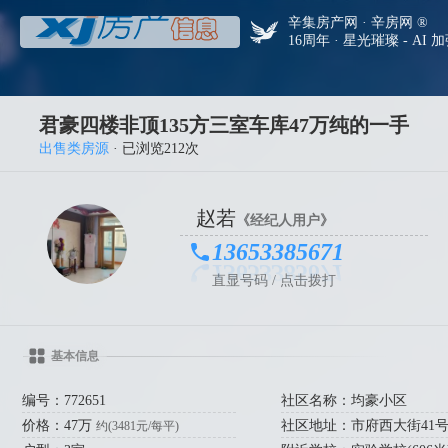
辛集房产网 · 辛房网 ®
16周年 · 星光璀璨 - AI 
君豪四楼非顶135方三室车库47万纯的一手
出售类房源
· 已浏览212次
赵若
《经纪人用户》
13653385671
直显号码 / 点击拨打
基本信息
编号：772651
社区名称：均豪小区
价格：47万
社区地址：市府西大街41
约(3481元/每平)