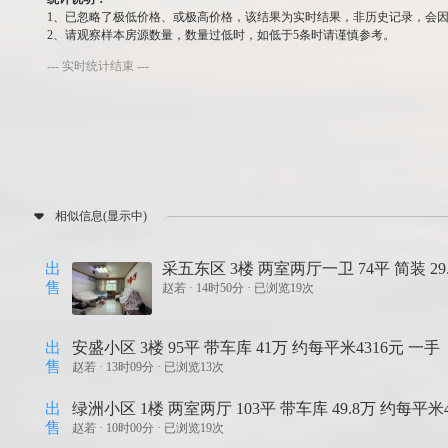
1、已忽略了极低价格、或极高价格，该结果为实时结果，非历史记录，会
2、请观察样本房源数量，数量过低时，如低于5条时请谨慎参考。
--- 实时统计结束 ---
相似信息(显示中)
出
采五东区 3楼 两室两厅一卫 74平 简装 29
售
赵若 ·
14时50分 · 已浏览19次
出
安盛小区 3楼 95平 带车库 41万 约每平米4316元 一手
售
赵若 ·
13时09分 · 已浏览13次
出
绿洲小区 1楼 两室两厅 103平 带车库 49.8万 约每平米4
售
赵若 ·
10时00分 · 已浏览19次