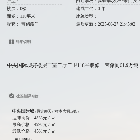
户型：
附近学校：实验学校(252米) ; 支方小
楼层：0楼
建成年代：0 年
面积：118平米
建筑类型：
配套： 带储藏间
最后更新：2025-06-27 21:45:02
详细说明
中央国际城好楼层三室二厅二卫118平装修，带储间61,9万纯
社区挂牌均价
中央国际城
(最近90天) (样本房源19条)
挂牌均价：
4833元 / ㎡
最高价格：
4992元 / ㎡
最低价格：
4581元 / ㎡
统计说明：