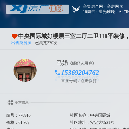
辛集房产网 · 辛房网 ®
16周年 · 星光璀璨 - AI 
中央国际城好楼层三室二厅二卫118平装修，
出售类房源
· 已浏览270次
马娟
《经纪人用户》
15369204762
直显号码 / 点击拨打
基本信息
编号：770916
社区名称：中央国际城
价格：61.9万
社区地址：安定大街21号