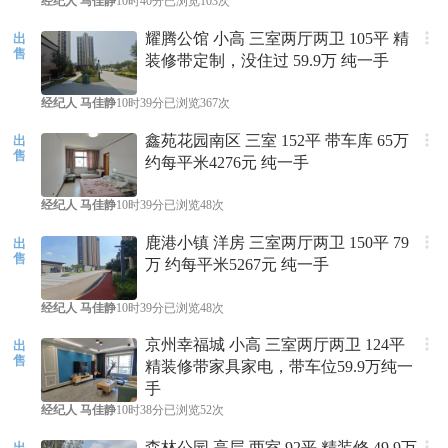
经纪人
马佳静
10时40分
已浏览103次
耀腾公馆 小高 三室两厅两卫 105平 精
出
售
装修带定制，没住过 59.9万 纯一手
经纪人
马佳静
10时39分
已浏览367次
鑫苑花园南区 三室 152平 带车库 65万
出
售
约每平米4276元 纯一手
经纪人
马佳静
10时39分
已浏览48次
鹿港小镇 洋房 三室两厅两卫 150平 79
出
售
万 约每平米5267元 纯一手
经纪人
马佳静
10时39分
已浏览48次
京州幸福城 小高 三室两厅两卫 124平
出
售
精装修带家具家电，带车位59.9万纯一
手
经纪人
马佳静
10时38分
已浏览52次
森林公园 高层 两室 92平 精装修 49.9万
出