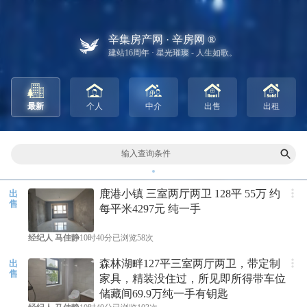
辛集房产网 · 辛房网 ®
建站16周年 · 星光璀璨 - 人生如歌。
最新
个人
中介
出售
出租
输入查询条件
鹿港小镇 三室两厅两卫 128平 55万 约
出
售
每平米4297元 纯一手
经纪人
马佳静
10时40分
已浏览58次
森林湖畔127平三室两厅两卫，带定制
出
售
家具，精装没住过，所见即所得带车位
储藏间69.9万纯一手有钥匙