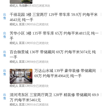
经纪人
马佳静
8月4日
已浏览38次
千禧花园 3楼 三室两厅 129平 带车库 59.9万 约每平米
出
售
4643元 纯一手
经纪人
豆豆
12时05分
已浏览0次
芳华小区 3楼 135平 带车库 65万 约每平米4815元 纯一
出
售
手
经纪人
豆豆
12时05分
已浏览0次
百合御景城 136平 带储藏间 69万 约每平米5074元 纯
出
售
一手
经纪人
豆豆
12时04分
已浏览0次
万达山水城 139平 豪华装修 带储藏间
出
售
69万 约每平米4964元 纯一手
经纪人
豆豆
12时02分
已浏览0次
清河湾东区 三室两厅两卫 128平 精装修 带储藏间 69.9
出
售
万 约每平米5461元
经纪人
豆豆
12时01分
已浏览0次