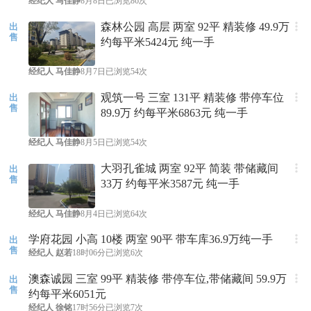
经纪人
马佳静
8月8日
已浏览86次
森林公园 高层 两室 92平 精装修 49.9万
出
售
约每平米5424元 纯一手
经纪人
马佳静
8月7日
已浏览54次
观筑一号 三室 131平 精装修 带停车位
出
售
89.9万 约每平米6863元 纯一手
经纪人
马佳静
8月5日
已浏览54次
大羽孔雀城 两室 92平 简装 带储藏间
出
售
33万 约每平米3587元 纯一手
经纪人
马佳静
8月4日
已浏览64次
学府花园 小高 10楼 两室 90平 带车库36.9万纯一手
出
售
经纪人
赵若
18时06分
已浏览6次
澳森诚园 三室 99平 精装修 带停车位,带储藏间 59.9万
出
售
约每平米6051元
经纪人
徐铭
17时56分
已浏览7次