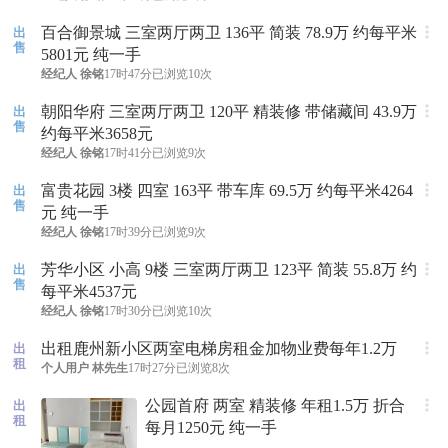
百合御景城 三室两厅两卫 136平 简装 78.9万 约每平米
出
售
5801元 纯一手
经纪人
徐铭
17时47分
已浏览10次
朝阳华府 三室两厅两卫 120平 精装修 带储藏间 43.9万
出
售
约每平米3658元
经纪人
徐铭
17时41分
已浏览9次
富贵花园 3楼 四室 163平 带车库 69.5万 约每平米4264
出
售
元 纯一手
经纪人
徐铭
17时39分
已浏览9次
芳华小区 小高 9楼 三室两厅两卫 123平 简装 55.8万 约
出
售
每平米4537元
经纪人
徐铭
17时30分
已浏览10次
出租鹿州新小区两室电梯房租金加物业费每年1.2万
出
租
个人用户
林先生
17时27分
已浏览8次
公园首府 两室 精装修 年租1.5万 折合
出
租
每月1250元 纯一手