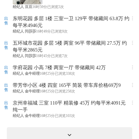
经纪人
豆豆
16时59分
已浏览5次
东明花园 多层 1楼 三室一卫 129平 带储藏间 63.8万 约
出
售
每平米4946元
经纪人
闫莎莎
16时49分
已浏览9次
五环城市花园 多层 5楼 两室 96平 带储藏间 27.5万 约
出
售
每平米2865元
经纪人
闫莎莎
16时45分
已浏览7次
学府花园 小高 7楼 两室一厅 带储藏间 42万
出
售
经纪人
金牛经理
16时25分
已浏览338次
带芳华小区 4楼 四室 165平 简装 带车库价格69万9
出
售
经纪人
金牛经理
16时25分
已浏览258次
京州幸福城 三室 110平 精装修 45万 约每平米4091元
出
售
纯一手
经纪人
金牛经理
16时25分
已浏览103次