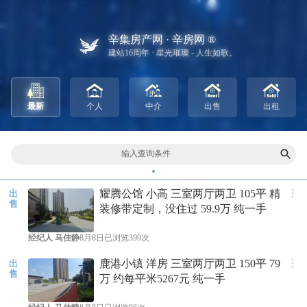
辛集房产网 · 辛房网 ®
建站16周年 · 星光璀璨 - 人生如歌。
最新
个人
中介
出售
出租
输入查询条件
耀腾公馆 小高 三室两厅两卫 105平 精
出
售
装修带定制，没住过 59.9万 纯一手
经纪人
马佳静
8月8日
已浏览399次
鹿港小镇 洋房 三室两厅两卫 150平 79
出
售
万 约每平米5267元 纯一手