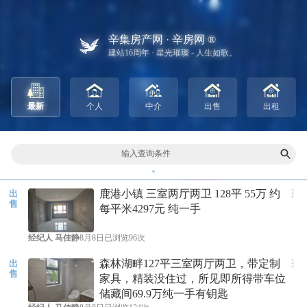
辛集房产网 · 辛房网 ®
建站16周年 · 星光璀璨 - 人生如歌。
最新
个人
中介
出售
出租
输入查询条件
鹿港小镇 三室两厅两卫 128平 55万 约
出
售
每平米4297元 纯一手
经纪人
马佳静
8月8日
已浏览96次
森林湖畔127平三室两厅两卫，带定制
出
售
家具，精装没住过，所见即所得带车位
储藏间69.9万纯一手有钥匙