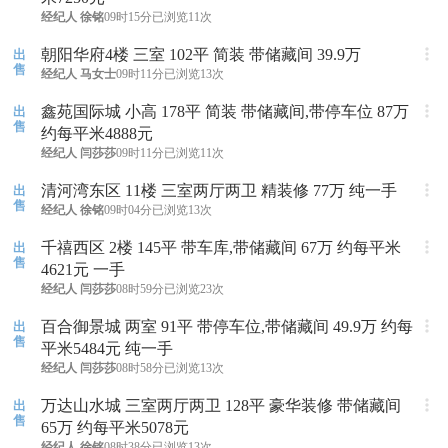
经纪人
徐铭
09时15分
已浏览11次
朝阳华府4楼 三室 102平 简装 带储藏间 39.9万
出
售
经纪人
马女士
09时11分
已浏览13次
鑫苑国际城 小高 178平 简装 带储藏间,带停车位 87万
出
售
约每平米4888元
经纪人
闫莎莎
09时11分
已浏览11次
清河湾东区 11楼 三室两厅两卫 精装修 77万 纯一手
出
售
经纪人
徐铭
09时04分
已浏览13次
千禧西区 2楼 145平 带车库,带储藏间 67万 约每平米
出
售
4621元 一手
经纪人
闫莎莎
08时59分
已浏览23次
百合御景城 两室 91平 带停车位,带储藏间 49.9万 约每
出
售
平米5484元 纯一手
经纪人
闫莎莎
08时58分
已浏览13次
万达山水城 三室两厅两卫 128平 豪华装修 带储藏间
出
售
65万 约每平米5078元
经纪人
徐铭
08时38分
已浏览13次