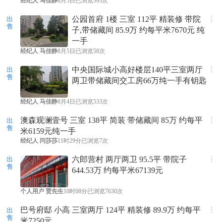
经纪人
马佳静
8月5日
已浏览393次
公园首府 1楼 三室 112平 精装修 带院
出
售
子,带储藏间 85.9万 约每平米7670元 纯
一手
经纪人
马佳静
8月5日
已浏览58次
中央国际城小高好楼层140平三室两厅
出
售
两卫带储藏间交工房66万纯一手有钥匙
经纪人
马佳静
8月4日
已浏览533次
澳森观澜壹号 三室 138平 简装 带储藏间 85万 约每平
出
售
米6159元纯一手
经纪人
闫莎莎
11时29分
已浏览7次
六郎营村 两厅两卫 95.5平 带院子
出
售
644.53万 约每平米67139元
个人用户
贾先生
10时08分
已浏览7630次
巴号府邸 小高 三室两厅 124平 精装修 89.9万 约每平
出
售
米7250元