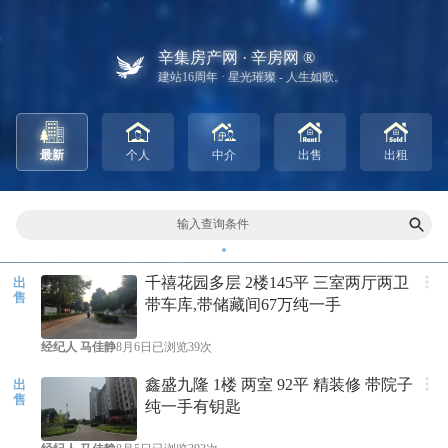
辛集房产网 · 辛房网 ®
建站16周年 · 星光璀璨 - 人生如歌。
最新
个人
中介
出售
出租
输入查询条件
千禧花园多层 2楼145平 三室两厅两卫
出
售
带车库,带储藏间67万纯一手
经纪人
马佳静
8月6日
已浏览39次
鑫盛九隆 1楼 两室 92平 精装修 带院子
出
售
纯一手有钥匙